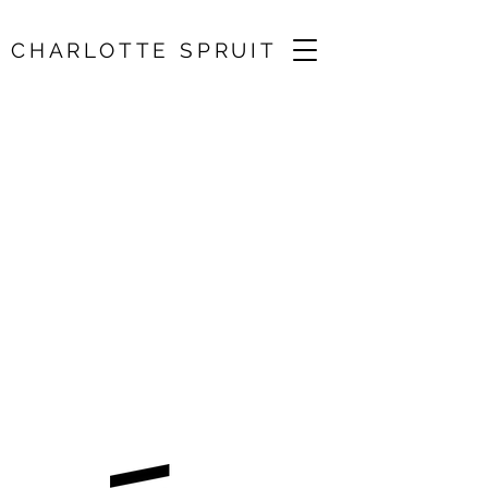
CHARLOTTE SPRUIT
Gstaad Menuhin
Festival /
Chiaroscuro
Quartet, Kristian
Bezuidenhout
19 Jul 2024, 19:30
Kirche Lauenen