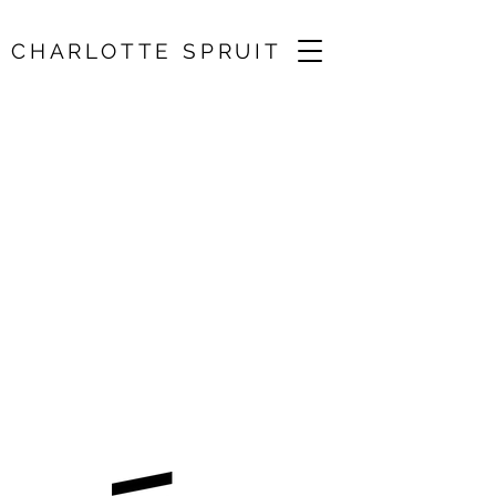
CHARLOTTE SPRUIT
Avond van de
Filmmuziek
19 Nov 2023, 14:00
Ziggo Dome, Amsterdam